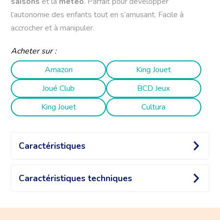
saisons
et la
météo
. Parfait pour développer
l’autonomie des enfants tout en s’amusant. Facile à
accrocher et à manipuler.
Acheter sur :
Amazon
King Jouet
Joué Club
BCD Jeux
King Jouet
Cultura
Caractéristiques
Un calendrier éducatif pour voyager
Caractéristiques techniques
dans le temps jour après jour !
Dimensions :
40 × 53 × 1 cm
Ce calendrier mural en tissu brodé, tout doux et pensé
Coloris :
Existe aussi en bleu