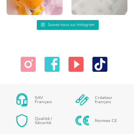
Suivez-nous sur Instagram
Notre
Notre
Notre
Notre
page
page
chaîne
Tiktok
Instagram
Facebook
Youtube
SAV
Créateur
Français
français
Qualité /
Normes CE
Sécurité