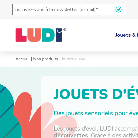
Inscrivez-
vous
à
la
newsletter
Jouets & 
(e-
mail)
*
Accueil
|
Nos produits
|
Jouets d'éveil
JOUETS D'É
Des jouets sensoriels pour évei
Les jouets d’éveil LUDI accomp
découvertes
. Grâce à des activ