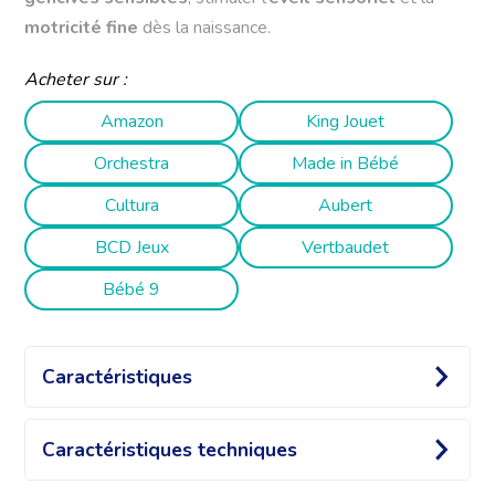
motricité fine
dès la naissance.
Acheter sur :
Amazon
King Jouet
Orchestra
Made in Bébé
Cultura
Aubert
BCD Jeux
Vertbaudet
Bébé 9
Caractéristiques
Hochet de dentition sensoriel
Caractéristiques techniques
fabriqué en France