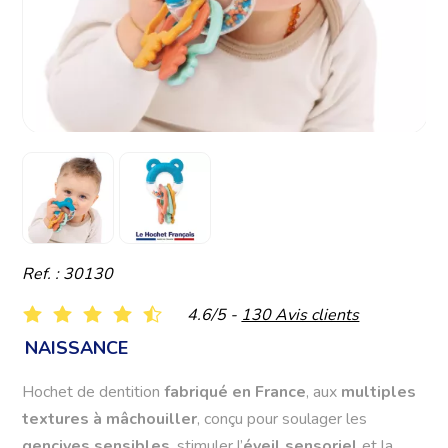
Ref. : 30130
4.6/5 -
130 Avis clients
NAISSANCE
Hochet de dentition
fabriqué en France
, aux
multiples
textures à mâchouiller
, conçu pour soulager les
gencives sensibles
, stimuler l’
éveil sensoriel
et la