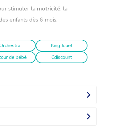
our stimuler la
motricité
, la
 des enfants dès 6 mois.
Orchestra
King Jouet
tour de bébé
Cdiscount
onçu pour développer la
motricité
,