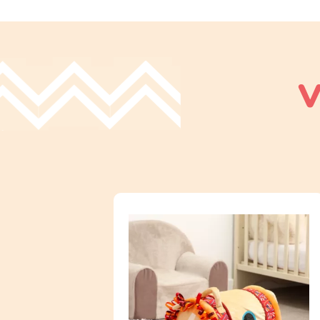
Lavage : Nettoyage avec un chiffon hu
🌊 Un support dynamique pour bouge
Recommandation : Utiliser sous la surv
Bébé peut
faire rouler
,
chevaucher
o
mouvement, comme un petit explorate
V
🔔 Des balles sonores pour éveiller 
Les balles internes, visibles à travers 
l’attention, favorisent l’exploration s
🐚 Une expérience sensorielle comp
Ludique et coloré, le décor marin stimul
sensorielle, faisant du Baby Roller un 
💡 Astuces :
Installer le rouleau sur un
tapis mo
Encourager l’enfant à suivre le cyl
Associer le Baby Roller à d’autres 