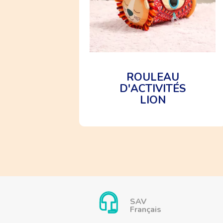
Dimensions :
45 × 20 × 20 cm
Âge recommandé :
À partir de 6 mois
ROULEAU
D'ACTIVITÉS
LION
SAV
Français