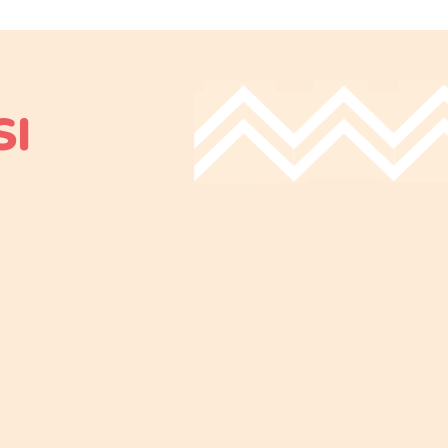
 découvrir de nouvelles sensations de
SI
les cavités du cylindre. Elles captent
.
s mobiles enrichissent l’expérience
otrices.
et stimulant.