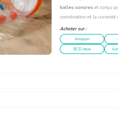
balles sonores
et conçu p
coordination et la curiosité
Acheter sur :
Amazon
BCD Jeux
Au
sensoriel pour explorer le monde marin
onflable transparent
décoré autour du thème marin, c
loride).
ès 6 mois.