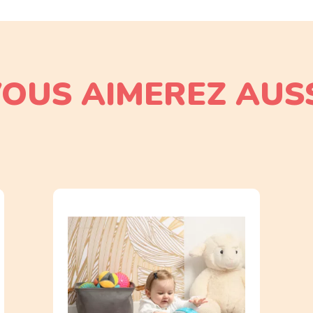
mide.
r librement
eillance d’un adulte.
u
escalader
le cylindre pour renforcer son équilibre et
ur des océans.
OUS AIMEREZ AUS
les sens
les parois, émettent des
sons amusants
et évoluent dans 
onore et encouragent la préhension lors des manipulations
lète
e l’imagination. Le frein tactile des parois et les balle
support de jeu polyvalent et captivant.
elleux
pour accompagner les premières explorations m
indre pour développer coordination et déplacement.
jeux sensoriels pour créer un environnement dynamique 