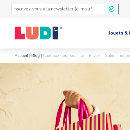
Inscrivez-
vous
à
la
newsletter
Jouets & 
(e-
mail)
*
Accueil
|
Blog
|
Cadeaux pour ses 4 ans (hiver) – Guide shoppi