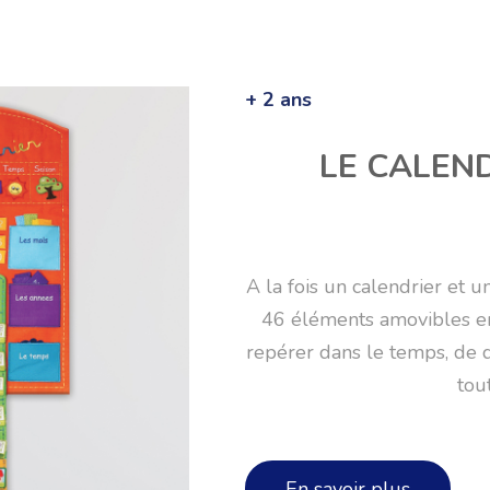
+ 2 ans
LE CALEN
A la fois un calendrier et 
46 éléments amovibles en 
repérer dans le temps, de d
tou
En savoir plus