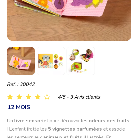
Ref. : 30042
4/5 -
3 Avis clients
12 MOIS
Un
livre sensoriel
pour découvrir les
odeurs des fruits
! L’enfant frotte les
5 vignettes parfumées
et associe
les senteurs aux
animaux
et
fruits illustrés
. En