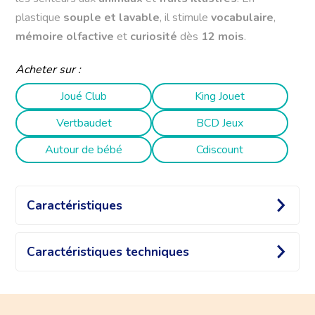
plastique
souple et lavable
, il stimule
vocabulaire
,
mémoire olfactive
et
curiosité
dès
12 mois
.
Acheter sur :
Joué Club
King Jouet
Vertbaudet
BCD Jeux
Autour de bébé
Cdiscount
Caractéristiques
Caractéristiques techniques
Une lecture originale, sensorielle et
Dimensions :
15 × 15 × 3,5 cm
fruitée !
Âge recommandé :
Dès 12 mois