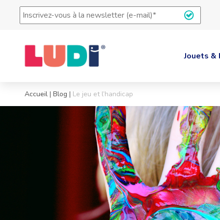
Inscrivez-
vous
à
la
newsletter
Jouets & 
(e-
mail)
*
Accueil
|
Blog
|
Le jeu et l’handicap